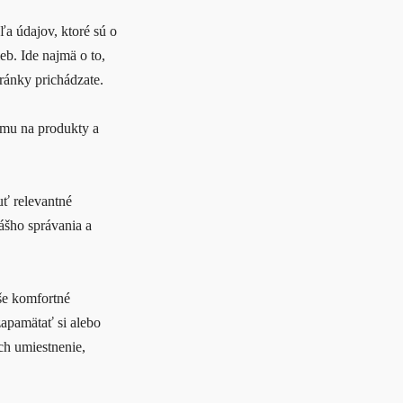
a údajov, ktoré sú o
ieb. Ide najmä o to,
tránky prichádzate.
mu na produkty a
ť relevantné
ášho správania a
še komfortné
zapamätať si alebo
ch umiestnenie,